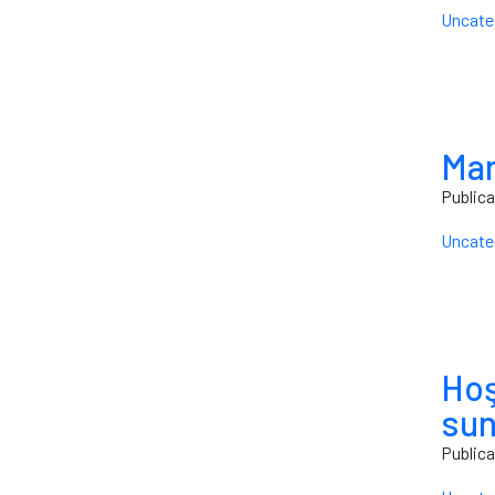
Uncate
Mar
Public
Uncate
Hoş
sun
Public