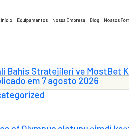
Início
Equipamentos
Nossa Empresa
Blog
Nossos For
li Bahis Stratejileri ve MostBet K
licado em 7 agosto 2026
ategorized
es of Olympus slotunu şimdi keşfe