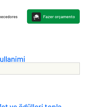
Fazer orçamento
necedores
ullanimi
t ve ödülleri topla