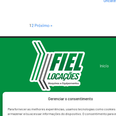
Uncate
1
2
Próximo »
Início
Gerenciar o consentimento
Redes Sociais
Telefone
Para fornecer as melhores experiências, usamos tecnologias como cookies
armazenar e/ou acessar informações do dispositivo. O consentimento para 