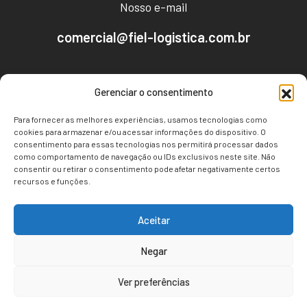
Nosso e-mail
comercial@fiel-logistica.com.br
Nosso endereço
Gerenciar o consentimento
Av. Empresário José Carlos Silva, 2096 - CEP:
Para fornecer as melhores experiências, usamos tecnologias como
49030-640
cookies para armazenar e/ou acessar informações do dispositivo. O
consentimento para essas tecnologias nos permitirá processar dados
Bairro Farolândia, Aracaju-SE
como comportamento de navegação ou IDs exclusivos neste site. Não
consentir ou retirar o consentimento pode afetar negativamente certos
recursos e funções.
Redes Sociais
Aceitar
Negar
Copyright © 2026 - Todos os direitos reservados à Fiel
Ver preferências
Logística.