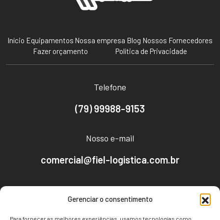
Início
Equipamentos
Nossa empresa
Blog
Nossos Fornecedores
Fazer orçamento
Política de Privacidade
Telefone
(79) 99988-9153
Nosso e-mail
comercial@fiel-logistica.com.br
Nosso endereço
Gerenciar o consentimento
Av. Empresário José Carlos Silva, 2096 - CEP:
Para fornecer as melhores experiências, usamos tecnologias como