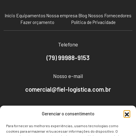
Início
Equipamentos
Nossa empresa
Blog
Nossos Fornecedores
Fazer orçamento
Política de Privacidade
Telefone
(79) 99988-9153
Nosso e-mail
comercial@fiel-logistica.com.br
Nosso endereço
Gerenciar o consentimento
Av. Empresário José Carlos Silva, 2096 - CEP:
Para fornecer as melhores experiências, usamos tecnologias como
49030-640
cookies para armazenar e/ou acessar informações do dispositivo. O