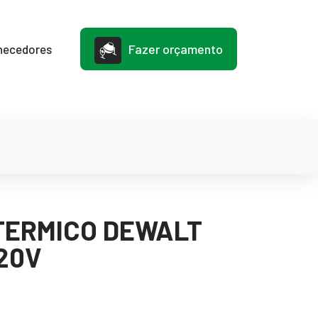
Fazer orçamento
necedores
TERMICO DEWALT
220V