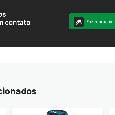
os
m contato
Fazer orçame
cionados