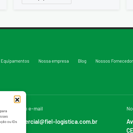
Equipamentos
Nossa empresa
Blog
Nossos Fornecedo
Nosso e-mail
No
 para
essas
comercial@fiel-logistica.com.br
Av
ção ou IDs
CE