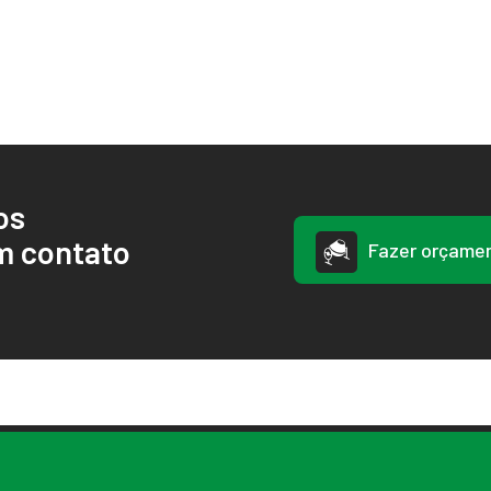
os
m contato
Fazer orçame